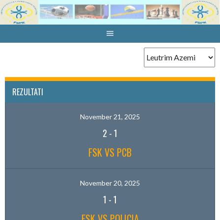
Skip
to
content
REZULTATI
November 21, 2025
2
-
1
FSK VS PCB
November 20, 2025
1
-
1
FSK VS POLICIA