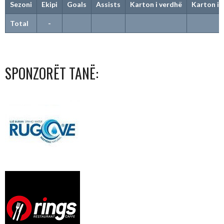
Sezoni
Ekipi
Goals
Assists
Karton i verdhë
Karton i 
Total
-
SPONZORËT TANË: