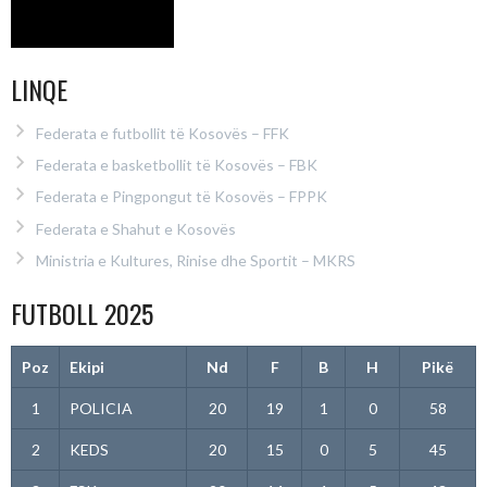
LINQE
Federata e futbollit të Kosovës – FFK
Federata e basketbollit të Kosovës – FBK
Federata e Pingpongut të Kosovës – FPPK
Federata e Shahut e Kosovës
Ministria e Kultures, Rinise dhe Sportit – MKRS
FUTBOLL 2025
Poz
Ekipi
Nd
F
B
H
Pikë
1
POLICIA
20
19
1
0
58
2
KEDS
20
15
0
5
45