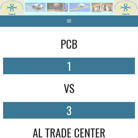
Skip
to
content
PCB
1
VS
3
AL TRADE CENTER