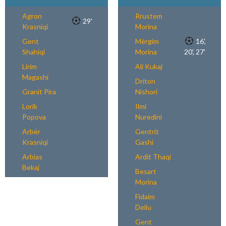
Agron
Rrustem
29'
Krasniqi
Morina
Gent
Mërgim
16',
Shahiqi
Morina
20', 27'
Lirim
Ali Kukaj
Magashi
Driton
Granit Pira
Nishori
Lorik
Ilmi
Popova
Nuredini
Arbër
Gentrit
Krasniqi
Gashi
Arbias
Ardit Thaqi
Bekaj
Besart
Morina
Fidaim
Deliu
Gent