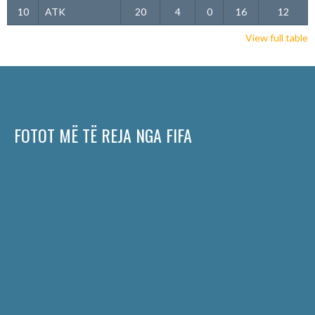
10
ATK
20
4
0
16
12
View full table
FOTOT MË TË REJA NGA FIFA