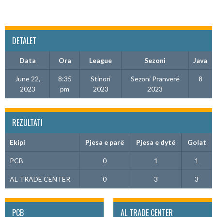
DETALET
Data
Ora
League
Sezoni
Java
June 22,
8:35
Stinori
Sezoni Pranverë
8
2023
pm
2023
2023
REZULTATI
Ekipi
Pjesa e parë
Pjesa e dytë
Golat
PCB
0
1
1
AL TRADE CENTER
0
3
3
PCB
AL TRADE CENTER