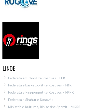
LINQE
Federata e futbollit të Kosovës – FFK
Federata e basketbollit të Kosovës – FBK
Federata e Pingpongut të Kosovës – FPPK
Federata e Shahut e Kosovës
Ministria e Kultures, Rinise dhe Sportit – MKRS