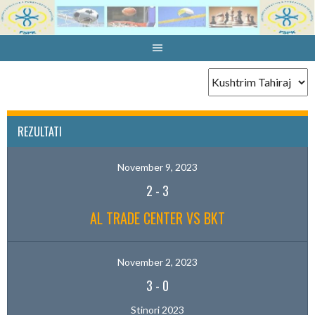
Skip
to
content
REZULTATI
November 9, 2023
2
-
3
AL TRADE CENTER VS BKT
November 2, 2023
3
-
0
Stinori 2023