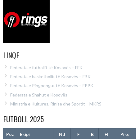
LINQE
Federata e futbollit të Kosovës – FFK
Federata e basketbollit të Kosovës – FBK
Federata e Pingpongut të Kosovës – FPPK
Federata e Shahut e Kosovës
Ministria e Kultures, Rinise dhe Sportit – MKRS
FUTBOLL 2025
Poz
Ekipi
Nd
F
B
H
Pikë