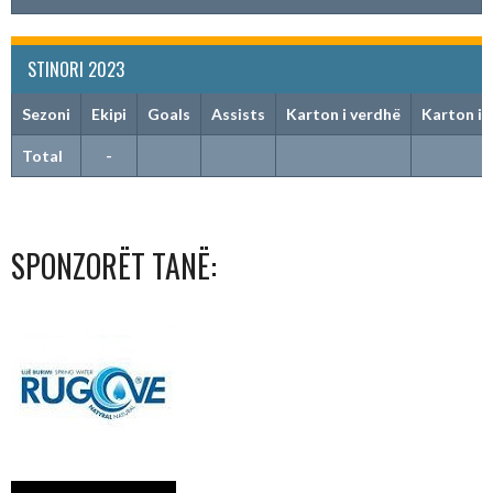
STINORI 2023
Sezoni
Ekipi
Goals
Assists
Karton i verdhë
Karton i 
Total
-
SPONZORËT TANË: