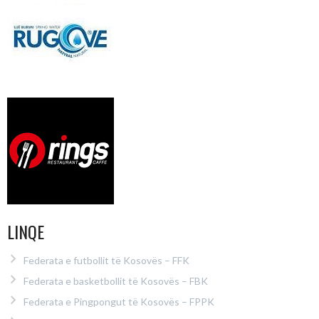
LINQE
Federata e futbollit të Kosovës – FFK
Federata e basketbollit të Kosovës – FBK
Federata e Pingpongut të Kosovës – FPPK