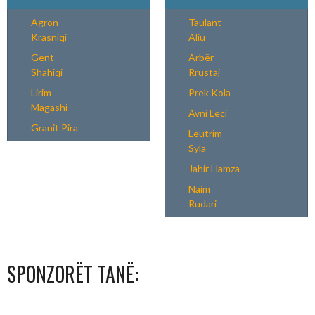
Agron
Taulant
Krasniqi
Aliu
Gent
Arbër
Shahiqi
Rrustaj
Lirim
Prek Kola
Magashi
Avni Leci
Granit Pira
Leutrim
Syla
Jahir Hamza
Naim
Rudari
SPONZORËT TANË: