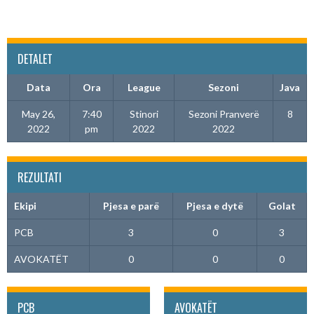
DETALET
Data
Ora
League
Sezoni
Java
May 26,
7:40
Stinori
Sezoni Pranverë
8
2022
pm
2022
2022
REZULTATI
Ekipi
Pjesa e parë
Pjesa e dytë
Golat
PCB
3
0
3
AVOKATËT
0
0
0
PCB
AVOKATËT