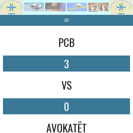
Skip
to
content
PCB
3
VS
0
AVOKATËT