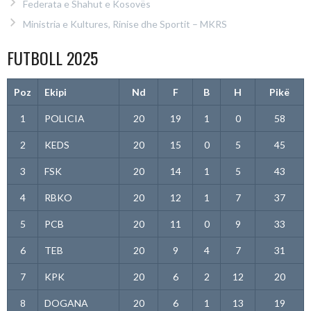
Federata e Shahut e Kosovës
Ministria e Kultures, Rinise dhe Sportit – MKRS
FUTBOLL 2025
Poz
Ekipi
Nd
F
B
H
Pikë
1
POLICIA
20
19
1
0
58
2
KEDS
20
15
0
5
45
3
FSK
20
14
1
5
43
4
RBKO
20
12
1
7
37
5
PCB
20
11
0
9
33
6
TEB
20
9
4
7
31
7
KPK
20
6
2
12
20
8
DOGANA
20
6
1
13
19