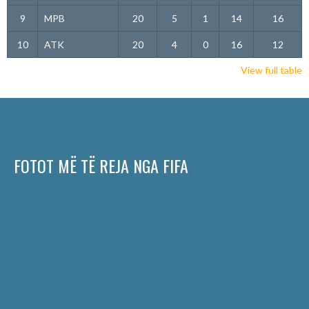
9
MPB
20
5
1
14
16
10
ATK
20
4
0
16
12
View full table
FOTOT MË TË REJA NGA FIFA