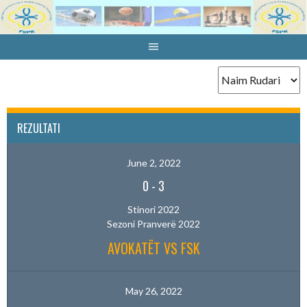
Skip
to
content
REZULTATI
June 2, 2022
0
-
3
Stinori 2022
Sezoni Pranverë 2022
AVOKATËT VS FSK
May 26, 2022