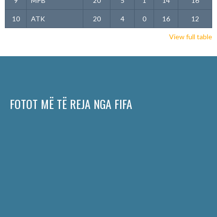
9
MPB
20
5
1
14
16
10
ATK
20
4
0
16
12
View full table
FOTOT MË TË REJA NGA FIFA