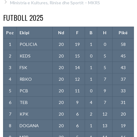
Ministria e Kultures, Rinise dhe Sportit – MKRS
FUTBOLL 2025
Poz
Ekipi
Nd
F
B
H
Pikë
1
POLICIA
20
19
1
0
58
2
KEDS
20
15
0
5
45
3
FSK
20
14
1
5
43
4
RBKO
20
12
1
7
37
5
PCB
20
11
0
9
33
6
TEB
20
9
4
7
31
7
KPK
20
6
2
12
20
8
DOGANA
20
6
1
13
19