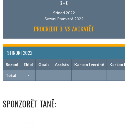
3
-
0
Stinori 2022
Sezoni Pranverë 2022
PROCREDIT B. VS AVOKATËT
STINORI 2022
Sezoni
Ekipi
Goals
Assists
Karton i verdhë
Karton i 
Total
-
SPONZORËT TANË: