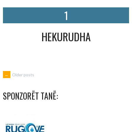
1
HEKURUDHA
POSTS
←
Older posts
NAVIGATION
SPONZORËT TANË: