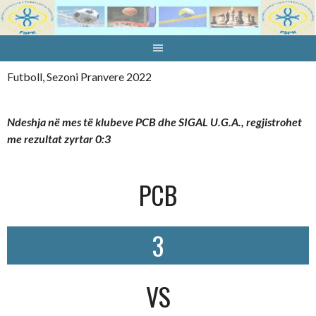
Skip
to
content
Futboll, Sezoni Pranvere 2022
Ndeshja në mes të klubeve PCB dhe SIGAL U.G.A., regjistrohet
me rezultat zyrtar 0:3
PCB
3
VS