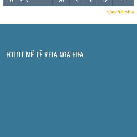
10
ATK
20
4
0
16
12
View full table
FOTOT MË TË REJA NGA FIFA