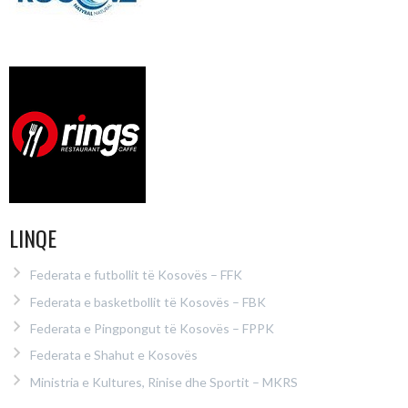
LINQE
Federata e futbollit të Kosovës – FFK
Federata e basketbollit të Kosovës – FBK
Federata e Pingpongut të Kosovës – FPPK
Federata e Shahut e Kosovës
Ministria e Kultures, Rinise dhe Sportit – MKRS