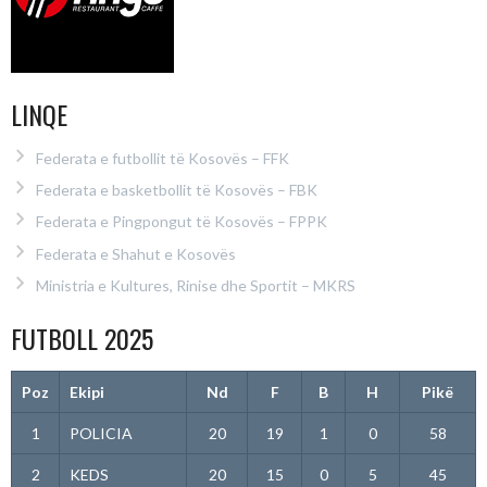
LINQE
Federata e futbollit të Kosovës – FFK
Federata e basketbollit të Kosovës – FBK
Federata e Pingpongut të Kosovës – FPPK
Federata e Shahut e Kosovës
Ministria e Kultures, Rinise dhe Sportit – MKRS
FUTBOLL 2025
Poz
Ekipi
Nd
F
B
H
Pikë
1
POLICIA
20
19
1
0
58
2
KEDS
20
15
0
5
45