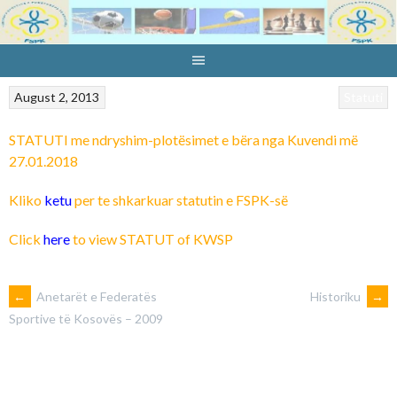
Skip
to
content
August 2, 2013
Statuti
STATUTI me ndryshim-plotësimet e bëra nga Kuvendi më
27.01.2018
Kliko
ketu
per te shkarkuar statutin e FSPK-së
Click
here
to view STATUT of KWSP
POST
←
Anetarët e Federatës
Historiku
→
Sportive të Kosovës – 2009
NAVIGATION