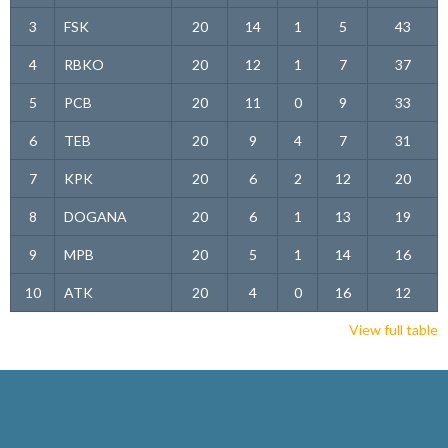
3
FSK
20
14
1
5
43
4
RBKO
20
12
1
7
37
5
PCB
20
11
0
9
33
6
TEB
20
9
4
7
31
7
KPK
20
6
2
12
20
8
DOGANA
20
6
1
13
19
9
MPB
20
5
1
14
16
10
ATK
20
4
0
16
12
View full table