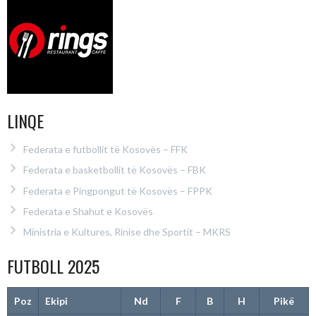
LINQE
Federata e futbollit të Kosovës – FFK
Federata e basketbollit të Kosovës – FBK
Federata e Pingpongut të Kosovës – FPPK
Federata e Shahut e Kosovës
Ministria e Kultures, Rinise dhe Sportit – MKRS
FUTBOLL 2025
Poz
Ekipi
Nd
F
B
H
Pikë