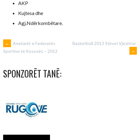
AKP
Kujtesa dhe
Agj.Ndërkombëtare.
POST
←
Anetarët e Federatës
Basketboll 2013 Stinori Vjeshtor
→
Sportive të Kosovës – 2012
NAVIGATION
SPONZORËT TANË: