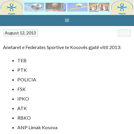
Skip
to
content
August 12, 2013
2013
Anetaret e Federates Sportive te Kosovës gjatë vitit 2013:
TEB
PTK
POLICIA
FSK
IPKO
ATK
RBKO
ANP Limak Kosova