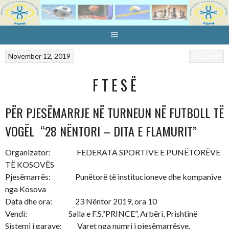
Skip
to
content
November 12, 2019
3. Lajmet
F T E S Ë
PËR PJESËMARRJE NË TURNEUN NË FUTBOLL TË
VOGËL “28 NËNTORI – DITA E FLAMURIT”
Organizator: FEDERATA SPORTIVE E PUNËTORËVE
TË KOSOVËS
Pjesëmarrës: Punëtorë të institucioneve dhe kompanive
nga Kosova
Data dhe ora: 23 Nëntor 2019, ora 10
Vendi: Salla e F.S.“PRINCE”, Arbëri, Prishtinë
Sistemi i garave: Varet nga numri i pjesëmarrësve.