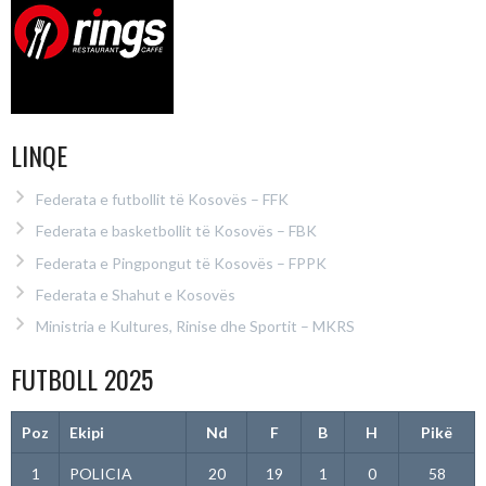
LINQE
Federata e futbollit të Kosovës – FFK
Federata e basketbollit të Kosovës – FBK
Federata e Pingpongut të Kosovës – FPPK
Federata e Shahut e Kosovës
Ministria e Kultures, Rinise dhe Sportit – MKRS
FUTBOLL 2025
Poz
Ekipi
Nd
F
B
H
Pikë
1
POLICIA
20
19
1
0
58