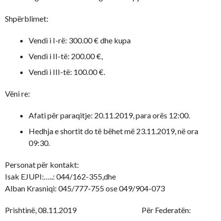
Shpërblimet:
Vendi i I-rë: 300.00 € dhe kupa
Vendi i II-të: 200.00 €,
Vendi i III-të: 100.00 €.
Vëni re:
Afati për paraqitje: 20.11.2019, para orës 12:00.
Hedhja e shortit do të bëhet më 23.11.2019, në ora
09:30.
Personat për kontakt:
Isak EJUPI:…..: 044/162-355,dhe
Alban Krasniqi: 045/777-755 ose 049/904-073
Prishtinë, 08.11.2019 Për Federatën: