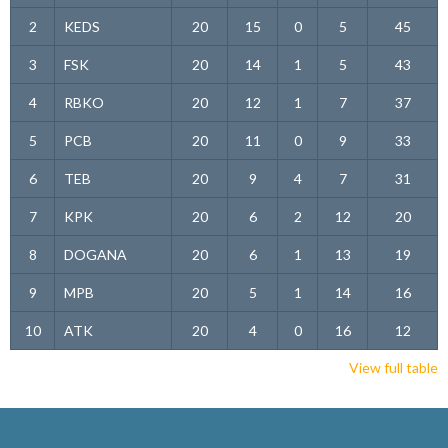
2
KEDS
20
15
0
5
45
3
FSK
20
14
1
5
43
4
RBKO
20
12
1
7
37
5
PCB
20
11
0
9
33
6
TEB
20
9
4
7
31
7
KPK
20
6
2
12
20
8
DOGANA
20
6
1
13
19
9
MPB
20
5
1
14
16
10
ATK
20
4
0
16
12
View full table