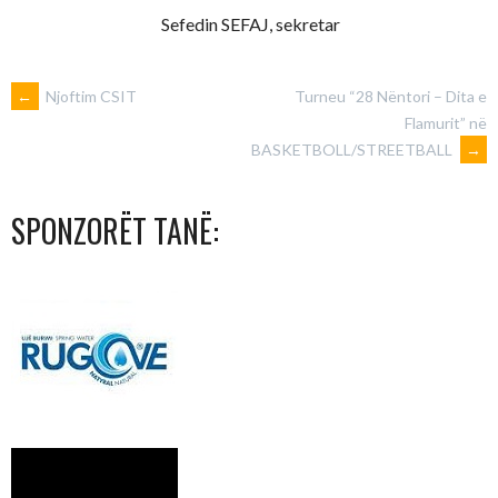
Sefedin SEFAJ, sekretar
POST
←
Njoftim CSIT
Turneu “28 Nëntori – Dita e
Flamurit” në
BASKETBOLL/STREETBALL
→
NAVIGATION
SPONZORËT TANË: