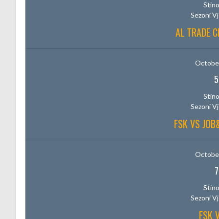
Stino
Sezoni V
AL TRADE C
October
5
Stino
Sezoni V
FSK VS JO
October
7
Stino
Sezoni V
FSK 