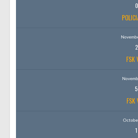
0
POLICI
Novembe
2
FSK 
Novembe
5
FSK 
October
1