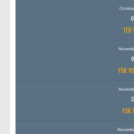
October
0
TEB 
Novembe
0
FSK VS
Novembe
3
FSK 
Novembe