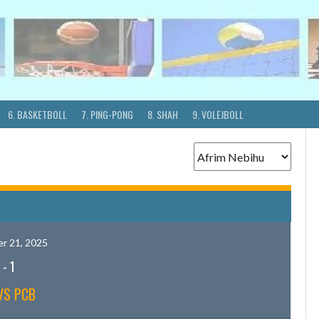
6. BASKETBOLL
7. PING-PONG
8. SHAH
9. VOLEJBOLL
r 21, 2025
-
1
VS PCB