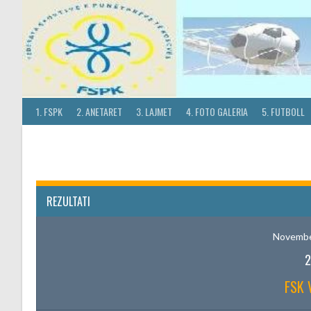
Skip
to
content
1. FSPK
2. ANETARET
3. LAJMET
4. FOTO GALERIA
5. FUTBOLL
REZULTATI
Novembe
2
FSK 