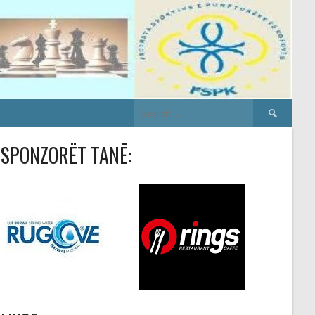
Search
for:
SPONZORËT TANË: