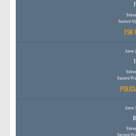
7
Stino
Sezoni V
FSK 
June 
1
Stino
Sezoni Pr
POLICI
June 
0
Stino
Sezoni Pr