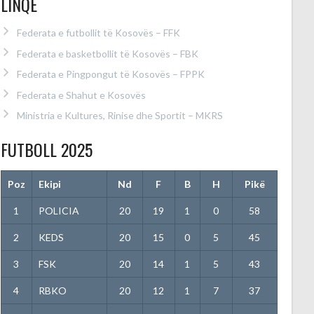
LINQE
Federata e futbollit të Kosovës – FFK
Federata e basketbollit të Kosovës – FBK
Federata e Pingpongut të Kosovës – FPPK
Federata e Shahut e Kosovës
Ministria e Kultures, Rinise dhe Sportit – MKRS
FUTBOLL 2025
Poz
Ekipi
Nd
F
B
H
Pikë
1
POLICIA
20
19
1
0
58
2
KEDS
20
15
0
5
45
3
FSK
20
14
1
5
43
4
RBKO
20
12
1
7
37