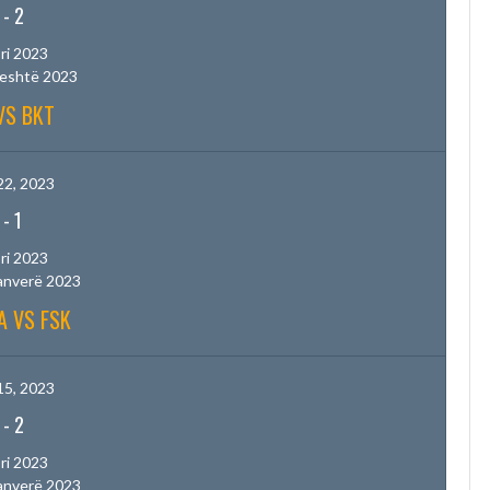
-
2
ri 2023
jeshtë 2023
VS BKT
22, 2023
-
1
ri 2023
anverë 2023
A VS FSK
15, 2023
-
2
ri 2023
anverë 2023