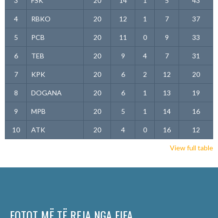
3
FSK
20
14
1
5
43
4
RBKO
20
12
1
7
37
5
PCB
20
11
0
9
33
6
TEB
20
9
4
7
31
7
KPK
20
6
2
12
20
8
DOGANA
20
6
1
13
19
9
MPB
20
5
1
14
16
10
ATK
20
4
0
16
12
View full table
FOTOT MË TË REJA NGA FIFA