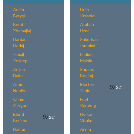
Arsim
Lirim
Bytyqi
Krasniqi
Berat
Atahan
Xhemajlaj
Uzer
Dardan
Shkodran
Hodaj
Ibrahimi
Ismajl
Ledion
Rexhepi
Maloku
Anton
Shpend
Daku
Beqiraj
Afrim
Blerton
22'
Nebihu
Tahiri
Qlirim
Fuat
Gerguri
Karabeg
Blend
Nerton
21'
Berisha
Vitaku
Flamur
Arsim