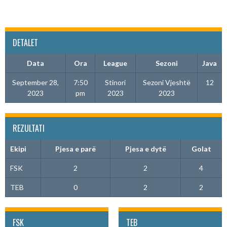
DETALET
Data
Ora
League
Sezoni
Java
September 28,
7:50
Stinori
Sezoni Vjeshtë
12
2023
pm
2023
2023
REZULTATI
Ekipi
Pjesa e parë
Pjesa e dytë
Golat
FSK
2
2
4
TEB
0
2
2
FSK
TEB