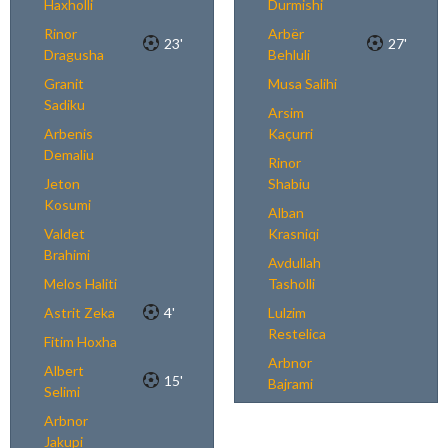
Haxholli
Durmishi
Rinor
Arbër
23'
27'
Dragusha
Behluli
Granit
Musa Salihi
Sadiku
Arsim
Arbenis
Kaçurri
Demaliu
Rinor
Jeton
Shabiu
Kosumi
Alban
Valdet
Krasniqi
Brahimi
Avdullah
Melos Haliti
Tasholli
Astrit Zeka
4'
Lulzim
Restelica
Fitim Hoxha
Arbnor
Albert
15'
Bajrami
Selimi
Arbnor
Jakupi