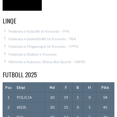
LINQE
Federata e futbollit të Kosovës – FFK
Federata e basketbollit të Kosovës – FBK
Federata e Pingpongut të Kosovës – FPPK
Federata e Shahut e Kosovës
Ministria e Kultures, Rinise dhe Sportit – MKRS
FUTBOLL 2025
Poz
Ekipi
Nd
F
B
H
Pikë
1
POLICIA
20
19
1
0
58
2
KEDS
20
15
0
5
45