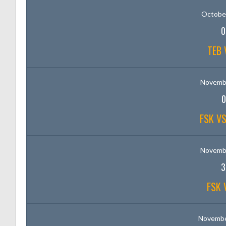
October
0
TEB 
Novembe
0
FSK VS
Novembe
3
FSK 
Novembe