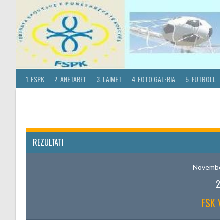
Skip
to
content
1. FSPK
2. ANETARET
3. LAJMET
4. FOTO GALERIA
5. FUTBOLL
REZULTATI
Novembe
2
FSK 