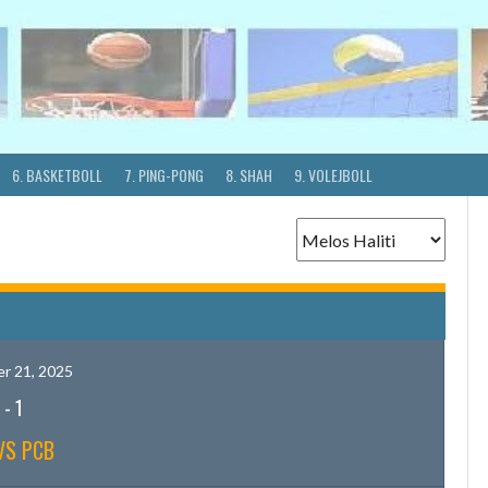
6. BASKETBOLL
7. PING-PONG
8. SHAH
9. VOLEJBOLL
r 21, 2025
-
1
VS PCB