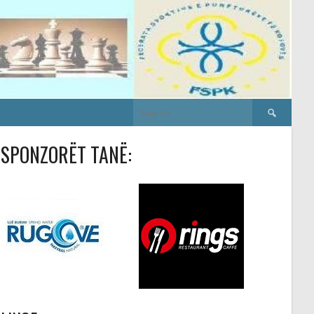
Search
for:
SPONZORËT TANË: