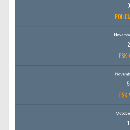
0
POLICI
Novembe
2
FSK 
Novembe
5
FSK 
October
1