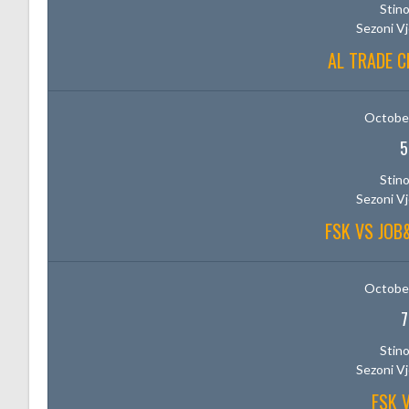
Stino
Sezoni V
AL TRADE C
October
5
Stino
Sezoni V
FSK VS JO
October
7
Stino
Sezoni V
FSK 