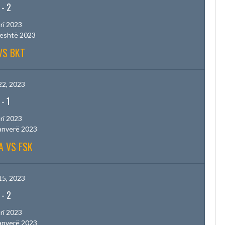
-
2
ri 2023
jeshtë 2023
VS BKT
22, 2023
-
1
ri 2023
anverë 2023
A VS FSK
15, 2023
-
2
ri 2023
anverë 2023