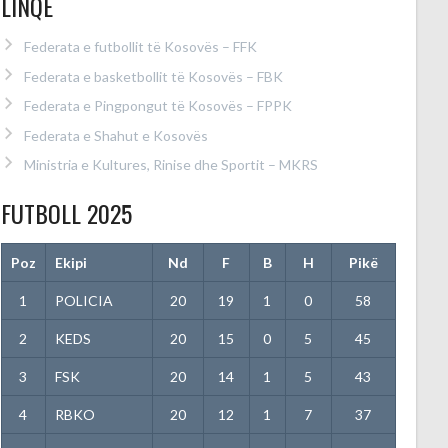
LINQE
Federata e futbollit të Kosovës – FFK
Federata e basketbollit të Kosovës – FBK
Federata e Pingpongut të Kosovës – FPPK
Federata e Shahut e Kosovës
Ministria e Kultures, Rinise dhe Sportit – MKRS
FUTBOLL 2025
Poz
Ekipi
Nd
F
B
H
Pikë
1
POLICIA
20
19
1
0
58
2
KEDS
20
15
0
5
45
3
FSK
20
14
1
5
43
4
RBKO
20
12
1
7
37