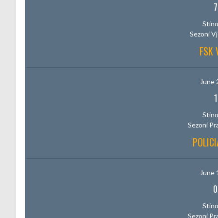
7
Stino
Sezoni V
FSK 
June 
1
Stino
Sezoni Pr
POLICI
June 
0
Stino
Sezoni Pr