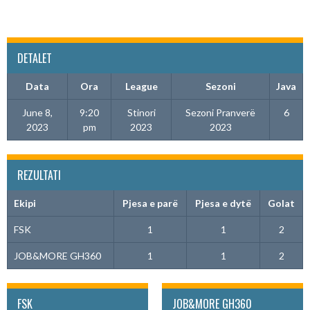
DETALET
Data
Ora
League
Sezoni
Java
June 8,
9:20
Stinori
Sezoni Pranverë
6
2023
pm
2023
2023
REZULTATI
Ekipi
Pjesa e parë
Pjesa e dytë
Golat
FSK
1
1
2
JOB&MORE GH360
1
1
2
FSK
JOB&MORE GH360