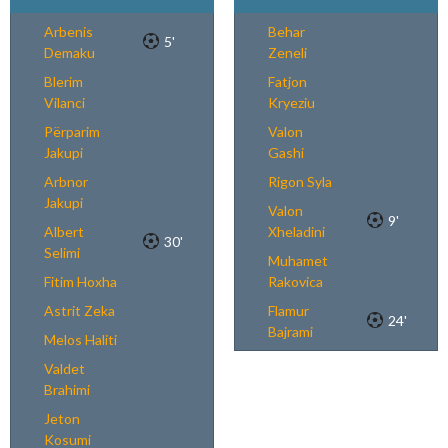
Arbenis
Behar
5'
Demaku
Zeneli
Blerim
Fatjon
Vilanci
Kryeziu
Përparim
Valon
Jakupi
Gashi
Arbnor
Rigon Syla
Jakupi
Valon
9'
Albert
Xheladini
30'
Selimi
Muhamet
Fitim Hoxha
Rakovica
Astrit Zeka
Flamur
24'
Bajrami
Melos Haliti
Valdet
Brahimi
Jeton
Kosumi