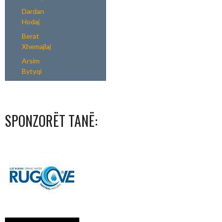
Dardan
Hodaj
Berat
Xhemajlaj
Arsim
Bytyqi
SPONZORËT TANË: