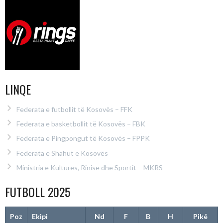
LINQE
Federata e futbollit të Kosovës – FFK
Federata e basketbollit të Kosovës – FBK
Federata e Pingpongut të Kosovës – FPPK
Federata e Shahut e Kosovës
Ministria e Kultures, Rinise dhe Sportit – MKRS
FUTBOLL 2025
Poz
Ekipi
Nd
F
B
H
Pikë