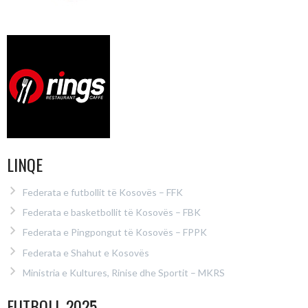
LINQE
Federata e futbollit të Kosovës – FFK
Federata e basketbollit të Kosovës – FBK
Federata e Pingpongut të Kosovës – FPPK
Federata e Shahut e Kosovës
Ministria e Kultures, Rinise dhe Sportit – MKRS
FUTBOLL 2025