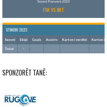
Sezoni Pranverë 2023
FSK VS BKT
STINORI 2023
Sezoni
Ekipi
Goals
Assists
Karton i verdhë
Karton i 
Total
-
SPONZORËT TANË: