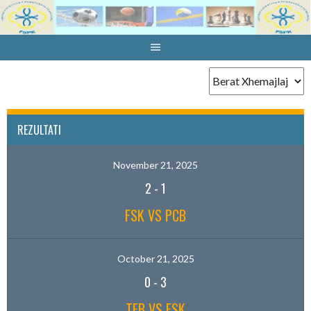
Skip
to
content
REZULTATI
November 21, 2025
2
-
1
FSK VS PCB
October 21, 2025
0
-
3
TEB VS FSK