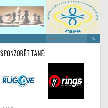
Search
for:
SPONZORËT TANË: