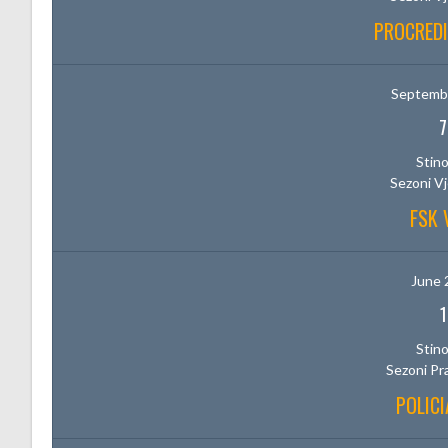
PROCREDI
Septembe
7
Stino
Sezoni V
FSK 
June 
1
Stino
Sezoni Pr
POLICI