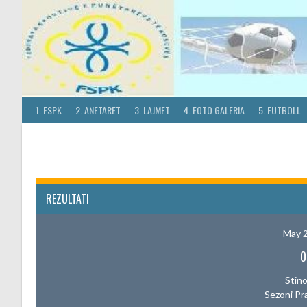
Skip
to
content
1. FSPK
2. ANETARET
3. LAJMET
4. FOTO GALERIA
5. FUTBOLL
REZULTATI
May 2
0
Stino
Sezoni Pr