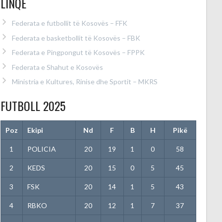
LINQE
Federata e futbollit të Kosovës – FFK
Federata e basketbollit të Kosovës – FBK
Federata e Pingpongut të Kosovës – FPPK
Federata e Shahut e Kosovës
Ministria e Kultures, Rinise dhe Sportit – MKRS
FUTBOLL 2025
Poz
Ekipi
Nd
F
B
H
Pikë
1
POLICIA
20
19
1
0
58
2
KEDS
20
15
0
5
45
3
FSK
20
14
1
5
43
4
RBKO
20
12
1
7
37