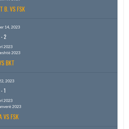
T B. VS FSK
r 14, 2023
-
2
ri 2023
jeshtë 2023
VS BKT
22, 2023
-
1
ri 2023
anverë 2023
A VS FSK