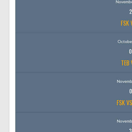
Novembe
2
FSK 
October
0
TEB 
Novembe
0
FSK VS
Novembe
3