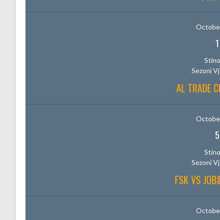
October
1
Stino
Sezoni V
AL TRADE C
October
5
Stino
Sezoni V
FSK VS JO
October