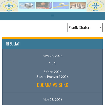
Skip
to
content
REZULTATI
May 28, 2026
1
-
1
Stinori 2026
Sezoni Pranverë 2026
DOGANA VS SHKK
May 25, 2026