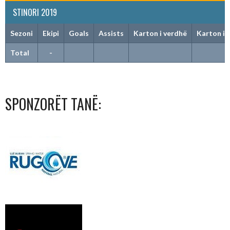
STINORI 2019
Sezoni
Ekipi
Goals
Assists
Karton i verdhë
Karton i 
Total
-
SPONZORËT TANË: