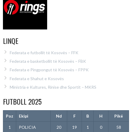
LINQE
Federata e futbollit të Kosovës – FFK
Federata e basketbollit të Kosovës – FBK
Federata e Pingpongut të Kosovës – FPPK
Federata e Shahut e Kosovës
Ministria e Kultures, Rinise dhe Sportit – MKRS
FUTBOLL 2025
Poz
Ekipi
Nd
F
B
H
Pikë
1
POLICIA
20
19
1
0
58