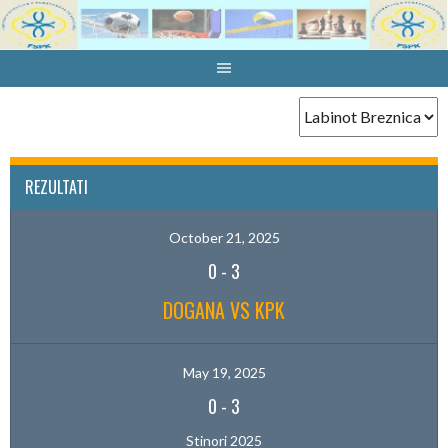
Skip
to
content
REZULTATI
October 21, 2025
0
-
3
DOGANA VS KPK
May 19, 2025
0
-
3
Stinori 2025